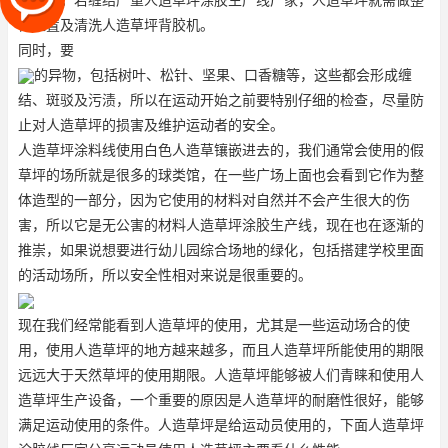
造草坪。若缠结严重
人造草坪涂胶生产线厂家
，人造草坪就需做整
体处置及清洗
人造草坪背胶机
。
同时，要
的异物，包括树叶、松针、坚果、口香糖等，这些都会形成缠
结、斑驳及污渍，所以在运动开始之前要特别仔细的检查，尽量防
止对人造草坪的损害及维护运动者的安全。
人造草坪涂料线使用白色人造草镶嵌进去的，我们通常会使用的假
草坪的场所就是很多的球类馆，在一些广场上面也会看到它作为整
体造型的一部分，因为它使用的材料对自然并不会产生很大的伤
害，所以它是无公害的材料
人造草坪涂胶生产线
，现在也在逐渐的
推崇，如果说想要进行幼儿园综合场地的绿化，包括搭建学校里面
的活动场所，所以安全性相对来说是很重要的。
现在我们经常能看到人造草坪的使用，尤其是一些运动场合的使
用，使用人造草坪的地方越来越多，而且人造草坪所能使用的期限
远远大于天然草坪的使用期限。人造草坪能够被人们青睐和使用
人
造草坪生产设备
，一个重要的原因是人造草坪的耐磨性很好，能够
满足运动使用的条件。人造草坪是给运动员使用的，下面人造草坪