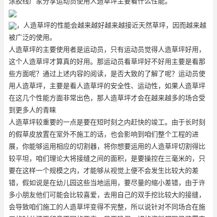
涂胶线厂家分享运动员使用人造草坪主要看什么性能。
，人造草坪的性能会越来越好越来越接近天然草坪，因而越来越
被广泛的使用。
人造草坪的主要使用者是运动员，只有运动员觉得人造草坪好用，
这个人造草坪才算真的好用。那运动员看草坪好不好用主要是看那
些方面呢？通过上述内容的阅读，是否大致的了解了呢？运动员使
用人造草坪，主要是看人造草坪的安全性、运动性，如果人造草坪
在这几个性能方面非常出色，那人造草坪才会在越来越多的场合受
到更多人的青睐
人造草坪较重要的一点是要在短时刻之内赶快的竣工。由于长时刻
的假草皮放置在室外不施工的话，也会影响到咱们整个工程的进
展，你能够运用相应的切割器，将你想要运用的人造草坪切割得比
较平坦，咱们理论大将接缝之间的面积，是要操控在三毫米的，只
要在这样一个规模之内，才能够从视觉上便不会发生比较大的差
错，假如说是在幼儿园这些当地运用，要尽量的缩小差错，由于许
多小朋友他们可能会比较喜爱，去用自己的双手挖比较大的接缝，
会导致咱们施工的人造草坪变得不完整，所以说针对不同场合在施