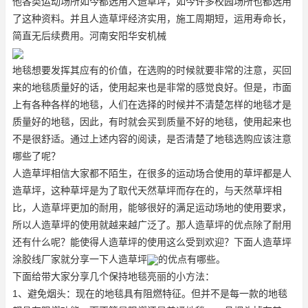
他各类运动场所如今都选用人造草坪，如今许多校园场所也都选用
了这种资料。并且人造草坪经济实用，施工周期短，运用寿命长，
简直无后续费用。河南安阳华安机械
地毯想要发挥其应有的价值，在选购的时候就要非常的注意，买回
来的地毯质量好的话，使用起来也是非常的感觉良好。但是，市面
上有各种各样的地毯，人们在选择的时候并不清楚怎样的地毯才是
质量好的地毯，因此，有时就会买到质量不好的地毯，使用起来也
不是很舒适。通过上述内容的阅读，是否清楚了地毯选购应该注意
哪些了呢？
人造草坪相信大家都不陌生，在很多的运动场合使用的草坪都是人
造草坪，这种草坪是为了取代天然草坪而存在的，与天然草坪相
比，人造草坪更加的耐用，能够很好的满足运动场地的使用要求，
所以人造草坪的使用就越来越广泛了。那人造草坪的优点除了耐用
还有什么呢？能使得人造草坪的使用这么受到欢迎？下面人造草坪
涂胶线厂家就分享一下人造草坪
的优点有哪些。
下面给带大家分享几个保持地毯亮丽的小方法：
1、避免烟头：现在的地毯具有阻燃特征。但并不是每一款的地毯