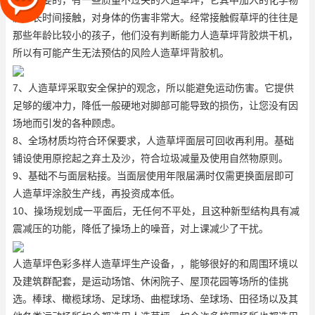
非常重要的，有一些质量不过关的人造草坪，它其中加入的化学物
质，长时间接触，对身体的伤害非常大。经常接触假草坪的往往是
那些年龄比较小的孩子，他们没有判断能力
人造草坪背胶烘干机
，
所以有可能产生无法预估的风险
人造草坪背胶机
。
7、人造草坪采取安全保护的观念，所以能避免运动伤害。它提供
足够的缓冲力，降低一般硬地对脚部可能导致的损伤，让您没有因
场地而引发的各种顾虑。
8、全场材质均符合环保要求，人造草坪面层可回收再利用。基础
铺设使用原挖起之弃土及沙，符合垃圾减量及使用自然物原则。
9、基础不与面层粘接。当面层使用年限届满时仅需更换面层即可
人造草坪涂胶生产线
，再投资成本低。
10、操场规划成一平面后，无任何不平处，且这种新型结构具有减
震减压的功能，降低了操场上的噪音，对上课减少了干扰。
人造草坪色彩多样
人造草坪生产设备
，，能够很好的和周围环境以
及建筑群配套，是运动场馆、休闲院子、屋顶花园等场所的佳挑
选。棒球、橄榄球场、足球场、曲棍球场、垒球场、田径场以及其