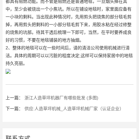
都具有阻燃功能。而不管是阻燃还是普通地毯，一旦烟头掉在其
中，至少会被烧出一个小焦坑。所以在铺设地毯时，家里面应备有
一小块的剩料。当出现此种情况时，先用剪头把烧焦的部分毯毛剪
掉，再用剪头把剩料的一小部分毯毛剪下来，用胶水粘在经过修整
的烧焦的坑部。待其干透后梳理一下即可，当然，在平时要养成良
好的习惯，不要在地毯铺装的地方抽烟。
2、整体的地毯可以在一些时间后，请的清洁公司使用机械进行清
洁。具体的周期可以以污脏的程度决定;这样可以保持家居中的地毯
持久亮丽。
上一篇：
浙江人造草坪机器厂有哪些批发 (多图)
下一篇：
供应:人造草坪机械_人造草坪机械厂家（认证企业）
联系方式